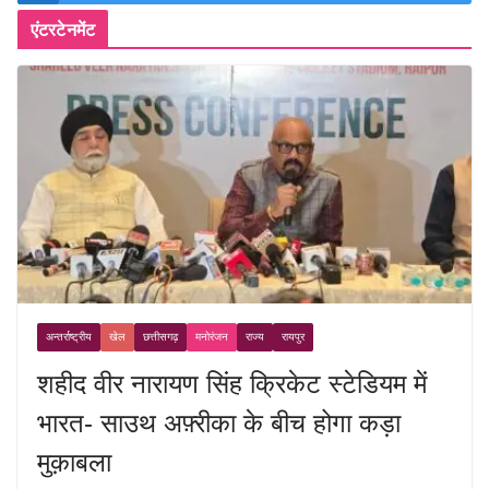
एंटरटेनमेंट
अन्तर्राष्ट्रीय
खेल
छत्तीसगढ़
मनोरंजन
राज्य
रायपुर
शहीद वीर नारायण सिंह क्रिकेट स्टेडियम में
भारत- साउथ अफ़्रीका के बीच होगा कड़ा
मुक़ाबला