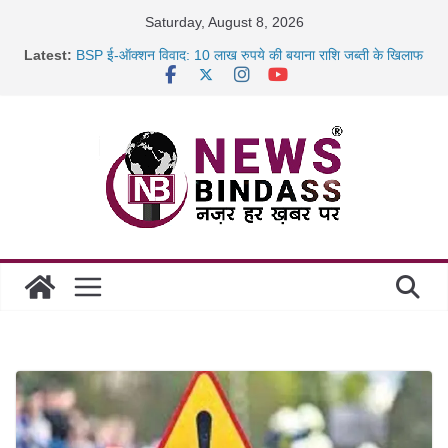
Skip
Saturday, August 8, 2026
to
Latest:
BSP ई-ऑक्शन विवाद: 10 लाख रुपये की बयाना राशि जब्ती के खिलाफ
content
रायपुर में कल्याण ज्वेलर्स में डकैती की साजिश नाकाम, दिल्ली-बिहार
छत्तीसगढ़ में 1460 गोधाम होंगे स्थापित, हर विकासखंड के 10 उत्कृष्ट
गोठानों
साइबर ठगी पर दुर्ग पुलिस का बड़ा एक्शन: 13 म्यूल बैंक खाताधारक
गिरफ्तार