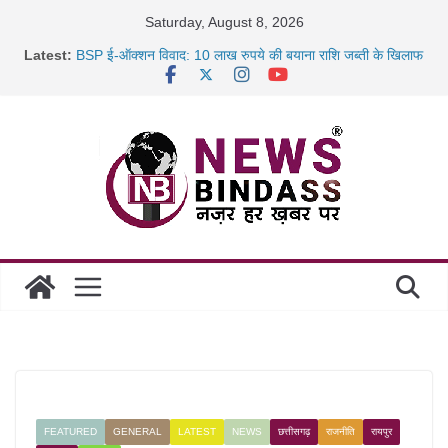
Skip
Saturday, August 8, 2026
to
Latest:
BSP ई-ऑक्शन विवाद: 10 लाख रुपये की बयाना राशि जब्ती के खिलाफ
content
रायपुर में कल्याण ज्वेलर्स में डकैती की साजिश नाकाम, दिल्ली-बिहार
छत्तीसगढ़ में 1460 गोधाम होंगे स्थापित, हर विकासखंड के 10 उत्कृष्ट
गोठानों
साइबर ठगी पर दुर्ग पुलिस का बड़ा एक्शन: 13 म्यूल बैंक खाताधारक
गिरफ्तार
FEATURED
GENERAL
LATEST
NEWS
छत्तीसगढ़
राजनीति
रायपुर