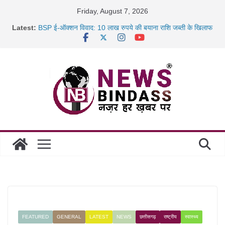
Skip
Friday, August 7, 2026
to
Latest:
BSP ई-ऑक्शन विवाद: 10 लाख रुपये की बयाना राशि जब्ती के खिलाफ
content
रायपुर में कल्याण ज्वेलर्स में डकैती की साजिश नाकाम, दिल्ली-बिहार
छत्तीसगढ़ में 1460 गोधाम होंगे स्थापित, हर विकासखंड के 10 उत्कृष्ट
गोठानों
साइबर ठगी पर दुर्ग पुलिस का बड़ा एक्शन: 13 म्यूल बैंक खाताधारक
गिरफ्तार
FEATURED
GENERAL
LATEST
NEWS
छत्तीसगढ़
राष्ट्रीय
स्वास्थ्य