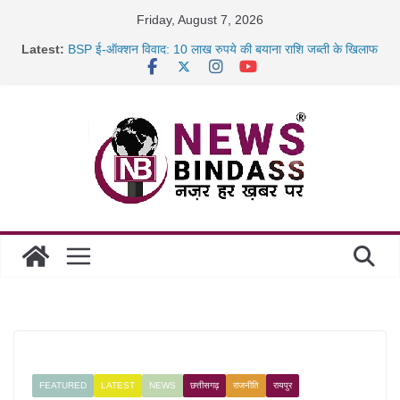
Skip
Friday, August 7, 2026
to
Latest:
BSP ई-ऑक्शन विवाद: 10 लाख रुपये की बयाना राशि जब्ती के खिलाफ
content
रायपुर में कल्याण ज्वेलर्स में डकैती की साजिश नाकाम, दिल्ली-बिहार
छत्तीसगढ़ में 1460 गोधाम होंगे स्थापित, हर विकासखंड के 10 उत्कृष्ट
गोठानों
साइबर ठगी पर दुर्ग पुलिस का बड़ा एक्शन: 13 म्यूल बैंक खाताधारक
गिरफ्तार
FEATURED
LATEST
NEWS
छत्तीसगढ़
राजनीति
रायपुर