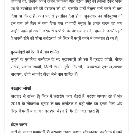
पेशकश की, उन्होंने अपने ख़राब स्वास्थ्य और बढ़ती उम्र का हवाला देकर अपने
पद से इस्तीफ़ा देने की पेशकश की थी| हालांकि पार्टी नेतृत्व उन्हें पहले ही बता
दिया था कि उन्हें अपने पद से इस्तीफ़ा देना होगा, शुक्रवार को येदियुरप्पा को
इस बात को फिर से बता दिया गया था.पार्टी नेतृत्व के अगले कदम को भाप
उन्होनें पहले ही अपनी तरफ़ से इस्तीफ़े की पेशकश कर दी| हालांकि उससे पहले
वे अपनी ख़ेमे की शोभा करंदलाजे को केंद्र में मंत्री बनने में कामयाब हो गए हैं|
मुख्यमंत्री की रेस में ये नाम शामिल
सूत्रों के मुताबिक़ कर्नाटक के नए मुख्यमंत्री की रेस में प्रह्लाद जोशी, बीएल
संतोष, लक्ष्मण सवदी, डिप्टी सीएम मुर्गेश निराणी, वसवराज एतनाल,अश्वत
नारायण, डीवी सदानंद गौडा जैसे नाम शामिल हैं|
प्रह्लाद जोशी
धारवाड़ से सांसद हैं| केंद्र में संसदीय कार्य मंत्री हैं, प्रदेश अध्यक्ष रहे हैं और
2019 के लोकसभा चुनाव के बाद कर्नाटक में बड़ी जीत का इनाम मिला और
केंद्र में मंत्री बनाए गए, ब्राह्मण चेहरा हैं, ग़ैर लिंगायत चेहरा हैं|
बीएल संतोष
पार्टी के संगठन महामंत्री हैं| ब्राह्मण चेहरा, कुशल संगठनकार, कर्नाटक में लम्बे