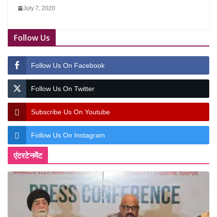
July 7, 2020
Follow Us
Follow Us On Facebook
Follow Us On Twitter
Subscribe Us On Youtube
Follow Us On Instagram
एंटरटेनमेंट