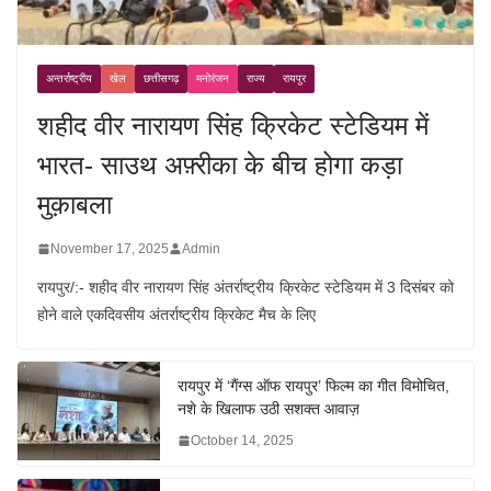
अन्तर्राष्ट्रीय
खेल
छत्तीसगढ़
मनोरंजन
राज्य
रायपुर
शहीद वीर नारायण सिंह क्रिकेट स्टेडियम में
भारत- साउथ अफ़्रीका के बीच होगा कड़ा
मुक़ाबला
November 17, 2025
Admin
रायपुर/:- शहीद वीर नारायण सिंह अंतर्राष्ट्रीय क्रिकेट स्टेडियम में 3 दिसंबर को
होने वाले एकदिवसीय अंतर्राष्ट्रीय क्रिकेट मैच के लिए
रायपुर में ‘गैंग्स ऑफ रायपुर’ फिल्म का गीत विमोचित,
नशे के खिलाफ उठी सशक्त आवाज़
October 14, 2025