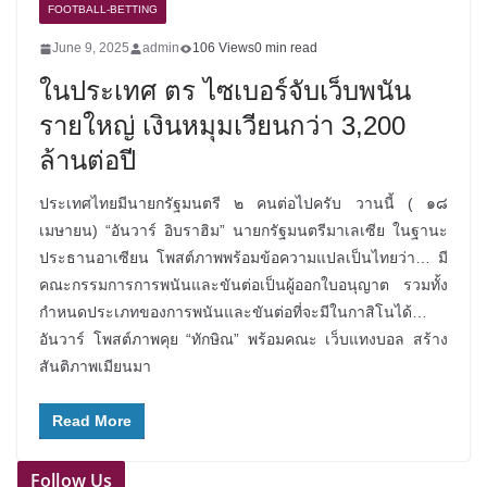
FOOTBALL-BETTING
June 9, 2025
admin
106 Views
0 min read
ในประเทศ ตร ไซเบอร์จับเว็บพนัน
รายใหญ่ เงินหมุมเวียนกว่า 3,200
ล้านต่อปี
ประเทศไทยมีนายกรัฐมนตรี ๒ คนต่อไปครับ วานนี้ ( ๑๘
เมษายน) “อันวาร์ อิบราฮิม” นายกรัฐมนตรีมาเลเซีย ในฐานะ
ประธานอาเซียน โพสต์ภาพพร้อมข้อความแปลเป็นไทยว่า… มี
คณะกรรมการการพนันและขันต่อเป็นผู้ออกใบอนุญาต รวมทั้ง
กำหนดประเภทของการพนันและขันต่อที่จะมีในกาสิโนได้…
อันวาร์ โพสต์ภาพคุย “ทักษิณ” พร้อมคณะ เว็บแทงบอล สร้าง
สันติภาพเมียนมา​
Read More
Follow Us