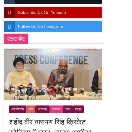
Subscribe Us On Youtube
Follow Us On Instagram
एंटरटेनमेंट
अन्तर्राष्ट्रीय
खेल
छत्तीसगढ़
मनोरंजन
राज्य
रायपुर
शहीद वीर नारायण सिंह क्रिकेट