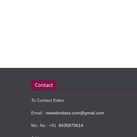
Contact
To Contact Editor
Email :
newsbindass.com@gmail.com
Mo. No : +91
8435870614