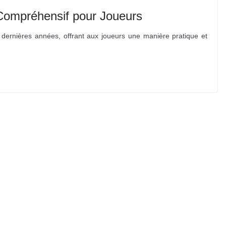
 Compréhensif pour Joueurs
 dernières années, offrant aux joueurs une manière pratique et