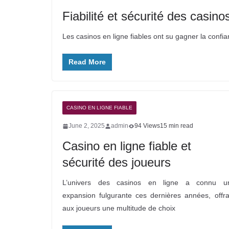
Fiabilité et sécurité des casino
Les casinos en ligne fiables ont su gagner la confi
Read More
CASINO EN LIGNE FIABLE
June 2, 2025
admin
94 Views
15 min read
Casino en ligne fiable et
sécurité des joueurs
L’univers des casinos en ligne a connu u
expansion fulgurante ces dernières années, offra
aux joueurs une multitude de choix