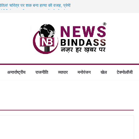
कातिल! चरित्र पर शक बना हत्या की वजह, प्रेमी
़ा वेरिफिकेशन अभियान: 50 जवानों की टीम ने 280
कमा देकर फरार हुआ चोरी का आरोपी! शौचालय ले
ाल-बाल बची छात्रा! पुलिस की तत्परता से टला बड़ा
नामी आरोपी! आदिवासी छात्रा दुष्कर्म मामले में
अन्तर्राष्ट्रीय
राजनीति
व्यापार
मनोरंजन
खेल
टेक्नोलॉजी