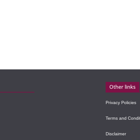
Other links
Privacy Policies
Terms and Condi
Disclaimer