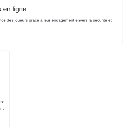
s en ligne
ance des joueurs grâce à leur engagement envers la sécurité et
ne
nt