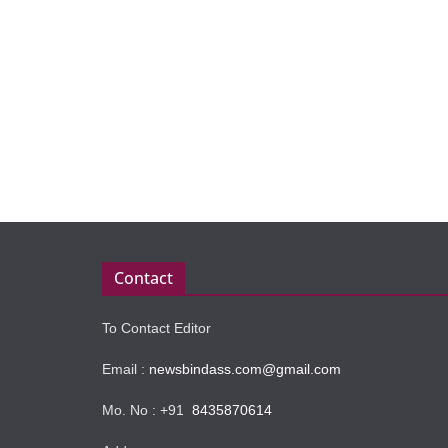
Contact
To Contact Editor
Email :
newsbindass.com@gmail.com
Mo. No : +91
8435870614