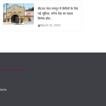
सेंट्रल जेल रायपुर में कैदियों के लिए
नई सुविधा, बनेगा देश का पहला
सिनेमा हॉल…
March 31, 2025
tions