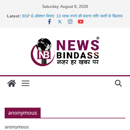
Skip
Saturday, August 8, 2026
to
Latest:
BSP ई-ऑक्शन विवाद: 10 लाख रुपये की बयाना राशि जब्ती के खिलाफ
content
रायपुर में कल्याण ज्वेलर्स में डकैती की साजिश नाकाम, दिल्ली-बिहार
छत्तीसगढ़ में 1460 गोधाम होंगे स्थापित, हर विकासखंड के 10 उत्कृष्ट
गोठानों
साइबर ठगी पर दुर्ग पुलिस का बड़ा एक्शन: 13 म्यूल बैंक खाताधारक
गिरफ्तार
anonymous
anonymous