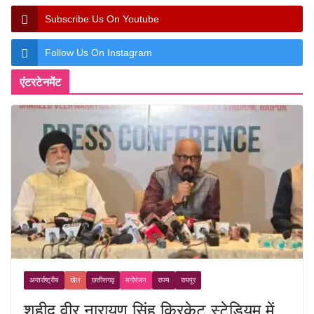
Subscribe Us On Youtube
Follow Us On Instagram
एंटरटेनमेंट
अन्तर्राष्ट्रीय
खेल
छत्तीसगढ़
मनोरंजन
राज्य
रायपुर
शहीद वीर नारायण सिंह क्रिकेट स्टेडियम में