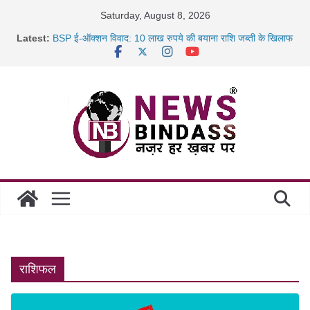
Skip
Saturday, August 8, 2026
to
Latest:
BSP ई-ऑक्शन विवाद: 10 लाख रुपये की बयाना राशि जब्ती के खिलाफ
content
रायपुर में कल्याण ज्वेलर्स में डकैती की साजिश नाकाम, दिल्ली-बिहार
छत्तीसगढ़ में 1460 गोधाम होंगे स्थापित, हर विकासखंड के 10 उत्कृष्ट
गोठानों
साइबर ठगी पर दुर्ग पुलिस का बड़ा एक्शन: 13 म्यूल बैंक खाताधारक
गिरफ्तार
राशिफल