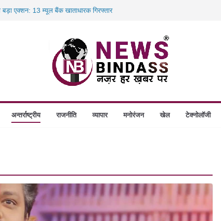
ा बड़ा एक्शन: 13 म्यूल बैंक खाताधारक गिरफ्तार
ादले की प्रक्रिया पूरी, करीब 700 शिक्षकों को मिली
में डकैती की साजिश नाकाम, दिल्ली-बिहार
ंगे स्थापित, हर विकासखंड के 10 उत्कृष्ट गोठानों
अन्तर्राष्ट्रीय
राजनीति
व्यापार
मनोरंजन
खेल
टेक्नोलॉजी