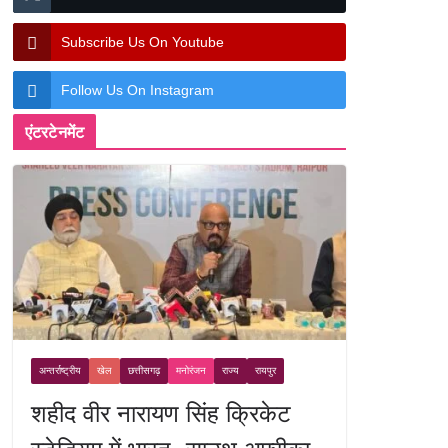
Subscribe Us On Youtube
Follow Us On Instagram
एंटरटेनमेंट
अन्तर्राष्ट्रीय
खेल
छत्तीसगढ़
मनोरंजन
राज्य
रायपुर
शहीद वीर नारायण सिंह क्रिकेट