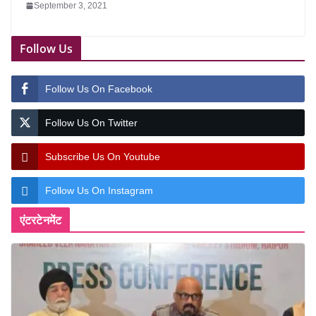
September 3, 2021
Follow Us
Follow Us On Facebook
Follow Us On Twitter
Subscribe Us On Youtube
Follow Us On Instagram
एंटरटेनमेंट