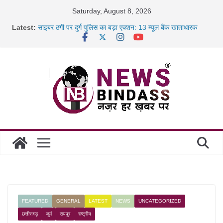
Skip
Saturday, August 8, 2026
to
Latest:
साइबर ठगी पर दुर्ग पुलिस का बड़ा एक्शन: 13 म्यूल बैंक खाताधारक
content
गिरफ्तार
छत्तीसगढ़ में शिक्षकों के तबादले की प्रक्रिया पूरी, करीब 700 शिक्षकों को
मिली
रायपुर में कल्याण ज्वेलर्स में डकैती की साजिश नाकाम, दिल्ली-बिहार
छत्तीसगढ़ में 1460 गोधाम होंगे स्थापित, हर विकासखंड के 10 उत्कृष्ट
गोठानों
FEATURED
GENERAL
LATEST
NEWS
UNCATEGORIZED
छत्तीसगढ़
जुर्म
रायपुर
राष्ट्रीय