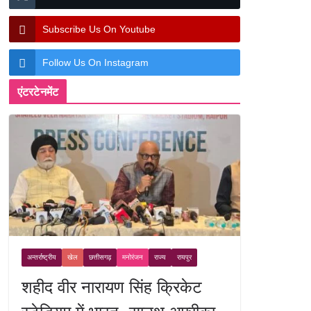
Subscribe Us On Youtube
Follow Us On Instagram
एंटरटेनमेंट
अन्तर्राष्ट्रीय
खेल
छत्तीसगढ़
मनोरंजन
राज्य
रायपुर
शहीद वीर नारायण सिंह क्रिकेट