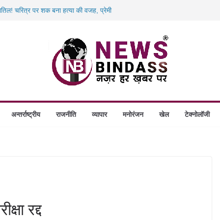
कातिल! चरित्र पर शक बना हत्या की वजह, प्रेमी
़ा वेरिफिकेशन अभियान: 50 जवानों की टीम ने 280
कमा देकर फरार हुआ चोरी का आरोपी! शौचालय ले
ाल-बाल बची छात्रा! पुलिस की तत्परता से टला बड़ा
नामी आरोपी! आदिवासी छात्रा दुष्कर्म मामले में
अन्तर्राष्ट्रीय
राजनीति
व्यापार
मनोरंजन
खेल
टेक्नोलॉजी
षा रद्द