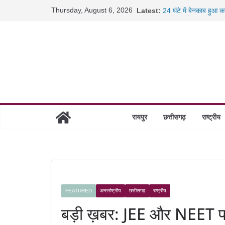
Skip
Thursday, August 6, 2026
Latest:
24 घंटे में बेनकाब हुआ 
to
जांजगीर में पुलिस का बड
गंज थाने से पुलिस को च
content
कंटेनर के नीचे आने से ब
पटना से दबोचा गया फरार इ
रायपुर
छत्तीसगढ़
राष्ट्रीय
FEATURED
अन्तर्राष्ट्रीय
छत्तीसगढ़
राष्ट्रीय
बड़ी ख़बर: JEE और NEET परीक्