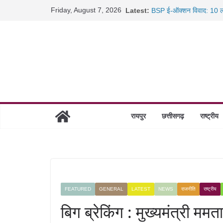
Skip
Friday, August 7, 2026
Latest:
BSP ई-ऑक्शन विवाद: 10 ला
to
रायपुर में कल्याण ज्वेलर्स मे
content
छत्तीसगढ़ में 1460 गोधाम हों
साइबर ठगी पर दुर्ग पुलिस का 
रायपुर
छत्तीसगढ़
राष्ट्रीय
FEATURED
GENERAL
LATEST
NEWS
राजनीति
राष्ट्रीय
बिग ब्रेकिंग : मुख्यमंत्री ममत