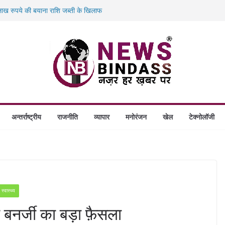
ख रुपये की बयाना राशि जब्ती के खिलाफ
ं डकैती की साजिश नाकाम, दिल्ली-बिहार
गे स्थापित, हर विकासखंड के 10 उत्कृष्ट गोठानों
बड़ा एक्शन: 13 म्यूल बैंक खाताधारक गिरफ्तार
अन्तर्राष्ट्रीय
राजनीति
व्यापार
मनोरंजन
खेल
टेक्नोलॉजी
स्वास्थ्य
ा बनर्जी का बड़ा फ़ैसला