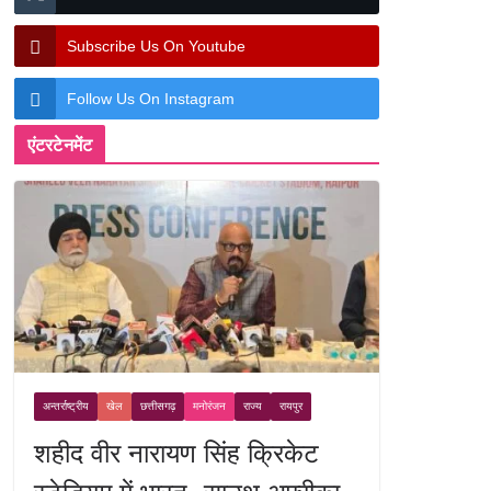
Subscribe Us On Youtube
Follow Us On Instagram
एंटरटेनमेंट
अन्तर्राष्ट्रीय
खेल
छत्तीसगढ़
मनोरंजन
राज्य
रायपुर
शहीद वीर नारायण सिंह क्रिकेट