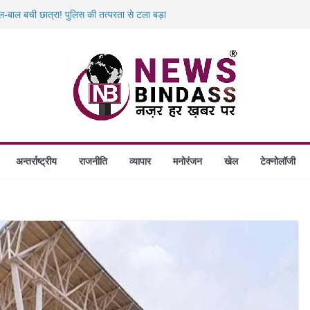
ाल-बाल बची छात्रा! पुलिस की तत्परता से टला बड़ा
िद्यालय की वैश्विक पहचान मजबूत, 23 देशों के 253
 पर हत्या का केस: 19 वर्षीय बीएड छात्रा की संदिग्ध
़ा वेरिफिकेशन अभियान: 50 जवानों की टीम ने 280
कमा देकर फरार हुआ चोरी का आरोपी! शौचालय ले
अन्तर्राष्ट्रीय
राजनीति
व्यापार
मनोरंजन
खेल
टेक्नोलॉजी