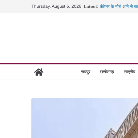
Skip
Thursday, August 6, 2026
Latest:
कंटेनर के नीचे आने से ब
to
इंदिरा कला संगीत विश्वव
रायपुर में लिव-इन पार्टनर
content
जांजगीर में पुलिस का बड
गंज थाने से पुलिस को च
रायपुर
छत्तीसगढ़
राष्ट्रीय