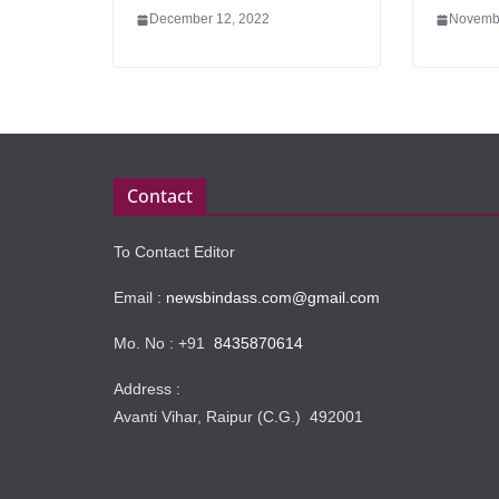
December 12, 2022
Novembe
Contact
To Contact Editor
Email :
newsbindass.com@gmail.com
Mo. No : +91
8435870614
Address :
Avanti Vihar, Raipur (C.G.) 492001