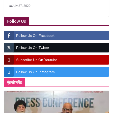
July 27, 2020
Follow Us
Follow Us On Facebook
Follow Us On Twitter
Subscribe Us On Youtube
Follow Us On Instagram
एंटरटेनमेंट