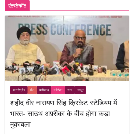
एंटरटेनमेंट
अन्तर्राष्ट्रीय
खेल
छत्तीसगढ़
मनोरंजन
राज्य
रायपुर
शहीद वीर नारायण सिंह क्रिकेट स्टेडियम में
भारत- साउथ अफ़्रीका के बीच होगा कड़ा
मुक़ाबला