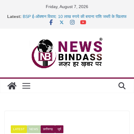
Skip
Friday, August 7, 2026
to
Latest:
BSP ई-ऑक्शन विवाद: 10 लाख रुपये की बयाना राशि जब्ती के खिलाफ
content
रायपुर में कल्याण ज्वेलर्स में डकैती की साजिश नाकाम, दिल्ली-बिहार
छत्तीसगढ़ में 1460 गोधाम होंगे स्थापित, हर विकासखंड के 10 उत्कृष्ट
गोठानों
साइबर ठगी पर दुर्ग पुलिस का बड़ा एक्शन: 13 म्यूल बैंक खाताधारक
गिरफ्तार
LATEST
NEWS
छत्तीसगढ़
जुर्म