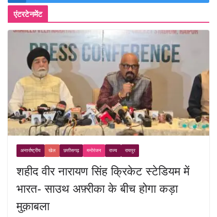
एंटरटेनमेंट
अन्तर्राष्ट्रीय
खेल
छत्तीसगढ़
मनोरंजन
राज्य
रायपुर
शहीद वीर नारायण सिंह क्रिकेट स्टेडियम में
भारत- साउथ अफ़्रीका के बीच होगा कड़ा
मुक़ाबला