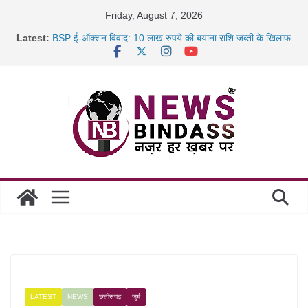
Skip
Friday, August 7, 2026
to
Latest:
BSP ई-ऑक्शन विवाद: 10 लाख रुपये की बयाना राशि जब्ती के खिलाफ
content
रायपुर में कल्याण ज्वेलर्स में डकैती की साजिश नाकाम, दिल्ली-बिहार
छत्तीसगढ़ में 1460 गोधाम होंगे स्थापित, हर विकासखंड के 10 उत्कृष्ट
गोठानों
साइबर ठगी पर दुर्ग पुलिस का बड़ा एक्शन: 13 म्यूल बैंक खाताधारक
गिरफ्तार
LATEST
NEWS
छत्तीसगढ़
जुर्म