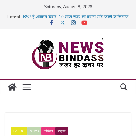
Skip
Saturday, August 8, 2026
to
Latest:
BSP ई-ऑक्शन विवाद: 10 लाख रुपये की बयाना राशि जब्ती के खिलाफ
content
रायपुर में कल्याण ज्वेलर्स में डकैती की साजिश नाकाम, दिल्ली-बिहार
छत्तीसगढ़ में 1460 गोधाम होंगे स्थापित, हर विकासखंड के 10 उत्कृष्ट
गोठानों
साइबर ठगी पर दुर्ग पुलिस का बड़ा एक्शन: 13 म्यूल बैंक खाताधारक
गिरफ्तार
LATEST
NEWS
मनोरंजन
राष्ट्रीय