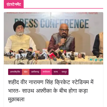
एंटरटेनमेंट
अन्तर्राष्ट्रीय
खेल
छत्तीसगढ़
मनोरंजन
राज्य
रायपुर
शहीद वीर नारायण सिंह क्रिकेट स्टेडियम में
भारत- साउथ अफ़्रीका के बीच होगा कड़ा
मुक़ाबला