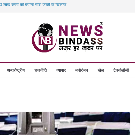
 लाख रुपये की बयाना राशि जब्ती के खिलाफ
स में डकैती की साजिश नाकाम, दिल्ली-बिहार
होंगे स्थापित, हर विकासखंड के 10 उत्कृष्ट गोठानों
 का बड़ा एक्शन: 13 म्यूल बैंक खाताधारक गिरफ्तार
अन्तर्राष्ट्रीय
राजनीति
व्यापार
मनोरंजन
खेल
टेक्नोलॉजी