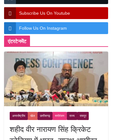
Subscribe Us On Youtube
Follow Us On Instagram
एंटरटेनमेंट
अन्तर्राष्ट्रीय
खेल
छत्तीसगढ़
मनोरंजन
राज्य
रायपुर
शहीद वीर नारायण सिंह क्रिकेट