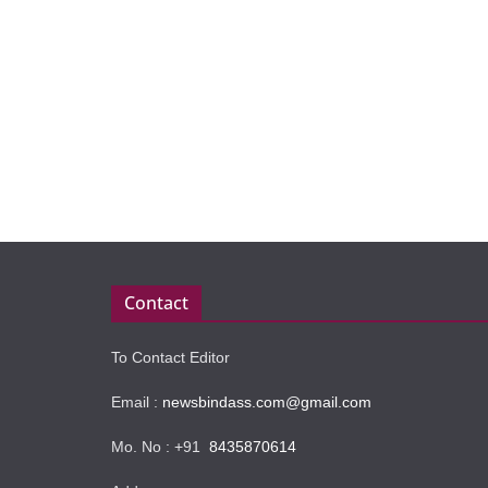
Contact
To Contact Editor
Email :
newsbindass.com@gmail.com
Mo. No : +91
8435870614