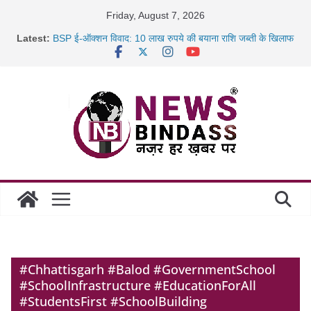
Skip
Friday, August 7, 2026
to
Latest:
BSP ई-ऑक्शन विवाद: 10 लाख रुपये की बयाना राशि जब्ती के खिलाफ
content
रायपुर में कल्याण ज्वेलर्स में डकैती की साजिश नाकाम, दिल्ली-बिहार
छत्तीसगढ़ में 1460 गोधाम होंगे स्थापित, हर विकासखंड के 10 उत्कृष्ट
गोठानों
साइबर ठगी पर दुर्ग पुलिस का बड़ा एक्शन: 13 म्यूल बैंक खाताधारक
गिरफ्तार
#Chhattisgarh #Balod #GovernmentSchool
#SchoolInfrastructure #EducationForAll
#StudentsFirst #SchoolBuilding