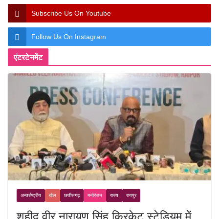
Subscribe Us On Youtube
Follow Us On Instagram
एंटरटेनमेंट
अन्तर्राष्ट्रीय
खेल
छत्तीसगढ़
मनोरंजन
राज्य
रायपुर
शहीद वीर नारायण सिंह क्रिकेट स्टेडियम में