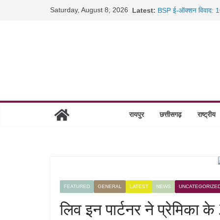
Skip
Saturday, August 8, 2026
Latest:
BSP ई-ऑक्शन विवाद: 10
to
रायपुर में कल्याण ज्वेलर्
content
छत्तीसगढ़ में 1460 गोधाम 
साइबर ठगी पर दुर्ग पुलिस
रायपुर
छत्तीसगढ़
राष्ट्रीय
FEATURED
GENERAL
LATEST
NEWS
UNCATEGORIZE
लिव इन पार्टनर ने प्रेमिका क