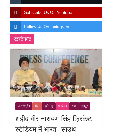
Subscribe Us On Youtube
Follow Us On Instagram
एंटरटेनमेंट
अन्तर्राष्ट्रीय
खेल
छत्तीसगढ़
मनोरंजन
राज्य
रायपुर
शहीद वीर नारायण सिंह क्रिकेट
स्टेडियम में भारत- साउथ