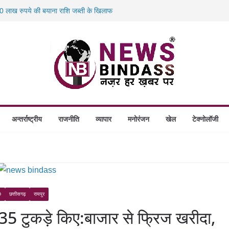
 लाख रुपये की बयाना राशि जब्ती के खिलाफ
स में डकैती की साजिश नाकाम, दिल्ली-बिहार
होंगे स्थापित, हर विकासखंड के 10 उत्कृष्ट गोठानों
 का बड़ा एक्शन: 13 म्यूल बैंक खाताधारक गिरफ्तार
अन्तर्राष्ट्रीय
राजनीति
व्यापार
मनोरंजन
खेल
टेक्नोलॉजी
D
छत्तीसगढ़
रायपुर
े 35 टुकड़े किए:बाजार से फ्रिज खरीदा,