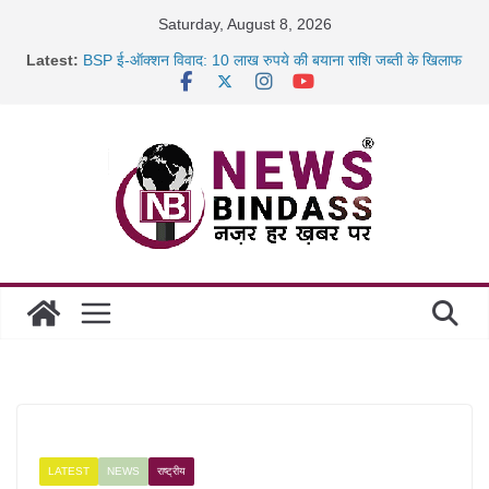
Skip
Saturday, August 8, 2026
to
Latest:
BSP ई-ऑक्शन विवाद: 10 लाख रुपये की बयाना राशि जब्ती के खिलाफ
content
रायपुर में कल्याण ज्वेलर्स में डकैती की साजिश नाकाम, दिल्ली-बिहार
छत्तीसगढ़ में 1460 गोधाम होंगे स्थापित, हर विकासखंड के 10 उत्कृष्ट
गोठानों
साइबर ठगी पर दुर्ग पुलिस का बड़ा एक्शन: 13 म्यूल बैंक खाताधारक
गिरफ्तार
LATEST
NEWS
राष्ट्रीय