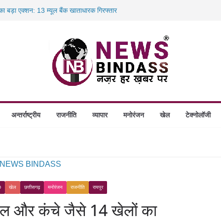
 का बड़ा एक्शन: 13 म्यूल बैंक खाताधारक गिरफ्तार
तबादले की प्रक्रिया पूरी, करीब 700 शिक्षकों को मिली
स में डकैती की साजिश नाकाम, दिल्ली-बिहार
होंगे स्थापित, हर विकासखंड के 10 उत्कृष्ट गोठानों
अन्तर्राष्ट्रीय
राजनीति
व्यापार
मनोरंजन
खेल
टेक्नोलॉजी
D
खेल
छत्तीसगढ़
मनोरंजन
राजनीति
रायपुर
ठुल और कंचे जैसे 14 खेलों का