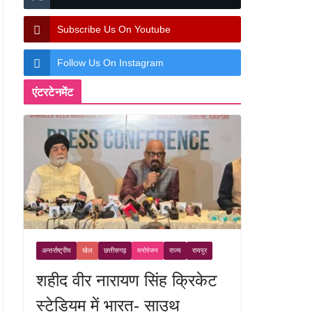
Subscribe Us On Youtube
Follow Us On Instagram
एंटरटेनमेंट
अन्तर्राष्ट्रीय
खेल
छत्तीसगढ़
मनोरंजन
राज्य
रायपुर
शहीद वीर नारायण सिंह क्रिकेट
स्टेडियम में भारत- साउथ