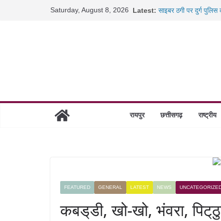
Skip
Saturday, August 8, 2026
Latest:
साइबर ठगी पर दुर्ग पुलिस
to
छत्तीसगढ़ में शिक्षकों के 
content
रायपुर में कल्याण ज्वेलर्
छत्तीसगढ़ में 1460 गोधाम 
रायपुर
छत्तीसगढ़
राष्ट्रीय
FEATURED
GENERAL
LATEST
NEWS
UNCATEGORIZE
कबड्‌डी, खो-खो, भंवरा, पिट्‌