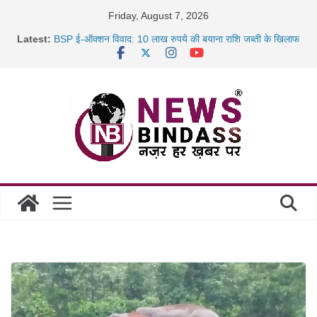
Skip
Friday, August 7, 2026
to
Latest:
BSP ई-ऑक्शन विवाद: 10 लाख रुपये की बयाना राशि जब्ती के खिलाफ
content
रायपुर में कल्याण ज्वेलर्स में डकैती की साजिश नाकाम, दिल्ली-बिहार
छत्तीसगढ़ में 1460 गोधाम होंगे स्थापित, हर विकासखंड के 10 उत्कृष्ट
गोठानों
साइबर ठगी पर दुर्ग पुलिस का बड़ा एक्शन: 13 म्यूल बैंक खाताधारक
गिरफ्तार