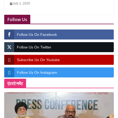
July 1, 2020
Follow Us
Follow Us On Facebook
Follow Us On Twitter
Subscribe Us On Youtube
Follow Us On Instagram
एंटरटेनमेंट