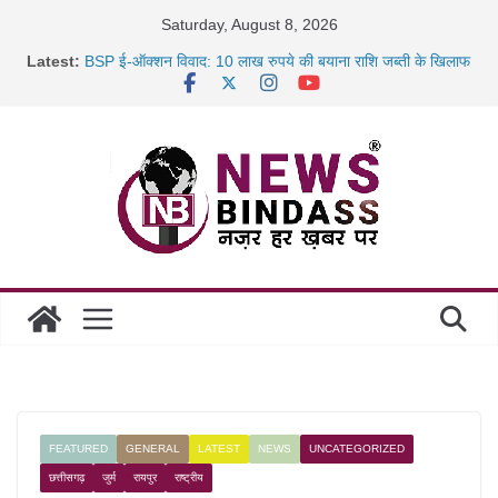
Skip
Saturday, August 8, 2026
to
Latest:
BSP ई-ऑक्शन विवाद: 10 लाख रुपये की बयाना राशि जब्ती के खिलाफ
content
रायपुर में कल्याण ज्वेलर्स में डकैती की साजिश नाकाम, दिल्ली-बिहार
छत्तीसगढ़ में 1460 गोधाम होंगे स्थापित, हर विकासखंड के 10 उत्कृष्ट
गोठानों
साइबर ठगी पर दुर्ग पुलिस का बड़ा एक्शन: 13 म्यूल बैंक खाताधारक
गिरफ्तार
FEATURED
GENERAL
LATEST
NEWS
UNCATEGORIZED
छत्तीसगढ़
जुर्म
रायपुर
राष्ट्रीय