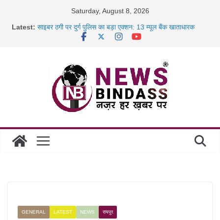
Skip
Saturday, August 8, 2026
to
Latest:
साइबर ठगी पर दुर्ग पुलिस का बड़ा एक्शन: 13 म्यूल बैंक खाताधारक
content
गिरफ्तार
छत्तीसगढ़ में शिक्षकों के तबादले की प्रक्रिया पूरी, करीब 700 शिक्षकों को
मिली
रायपुर में कल्याण ज्वेलर्स में डकैती की साजिश नाकाम, दिल्ली-बिहार
छत्तीसगढ़ में 1460 गोधाम होंगे स्थापित, हर विकासखंड के 10 उत्कृष्ट
गोठानों
GENERAL
LATEST
NEWS
रायपुर