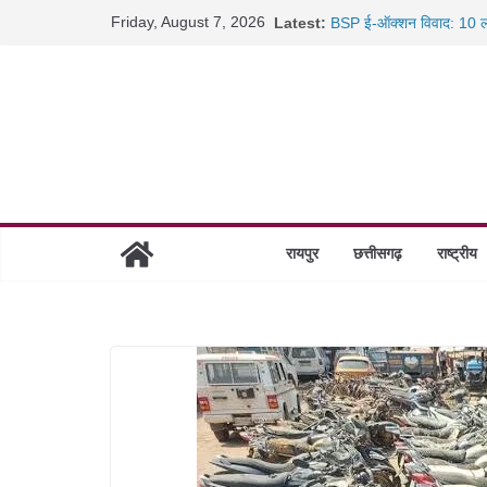
साइबर ठगी पर दुर्ग पुलिस का 
Skip
Friday, August 7, 2026
Latest:
BSP ई-ऑक्शन विवाद: 10 ला
to
रायपुर में कल्याण ज्वेलर्स मे
content
छत्तीसगढ़ में 1460 गोधाम हों
रायपुर
छत्तीसगढ़
राष्ट्रीय