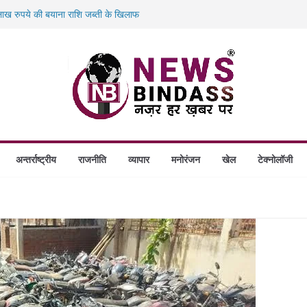
बड़ा एक्शन: 13 म्यूल बैंक खाताधारक गिरफ्तार
ख रुपये की बयाना राशि जब्ती के खिलाफ
ं डकैती की साजिश नाकाम, दिल्ली-बिहार
गे स्थापित, हर विकासखंड के 10 उत्कृष्ट गोठानों
अन्तर्राष्ट्रीय
राजनीति
व्यापार
मनोरंजन
खेल
टेक्नोलॉजी