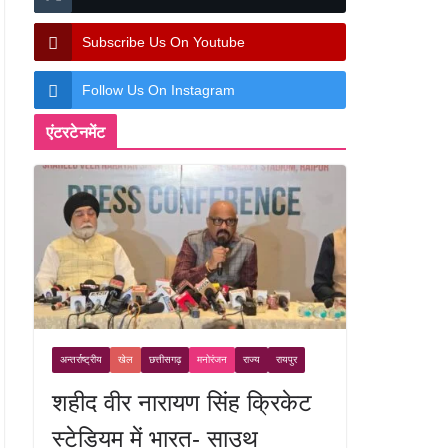
Subscribe Us On Youtube
Follow Us On Instagram
एंटरटेनमेंट
अन्तर्राष्ट्रीय
खेल
छत्तीसगढ़
मनोरंजन
राज्य
रायपुर
शहीद वीर नारायण सिंह क्रिकेट
स्टेडियम में भारत- साउथ