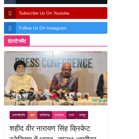
Subscribe Us On Youtube
Follow Us On Instagram
एंटरटेनमेंट
अन्तर्राष्ट्रीय
खेल
छत्तीसगढ़
मनोरंजन
राज्य
रायपुर
शहीद वीर नारायण सिंह क्रिकेट