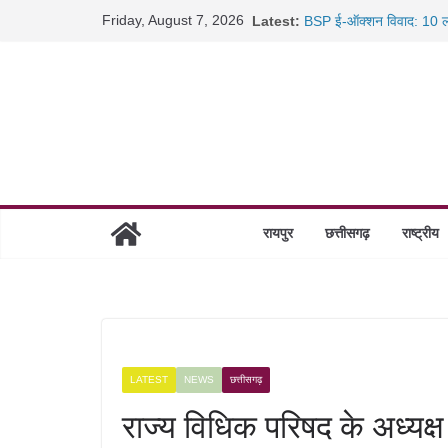
Skip
Friday, August 7, 2026
Latest:
BSP ई-ऑक्शन विवाद: 10 ला
to
रायपुर में कल्याण ज्वेलर्स मे
content
छत्तीसगढ़ में 1460 गोधाम हों
साइबर ठगी पर दुर्ग पुलिस का 
रायपुर
छत्तीसगढ़
राष्ट्रीय
LATEST
NEWS
छत्तीसगढ़
राज्य विधिक परिषद के अध्यक्