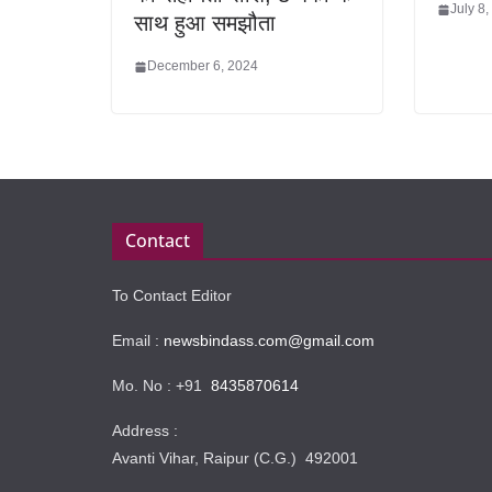
July 8
साथ हुआ समझौता
December 6, 2024
Contact
To Contact Editor
Email :
newsbindass.com@gmail.com
Mo. No : +91
8435870614
Address :
Avanti Vihar, Raipur (C.G.) 492001