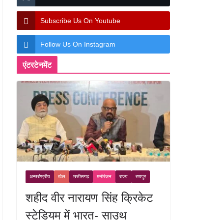
Subscribe Us On Youtube
Follow Us On Instagram
एंटरटेनमेंट
अन्तर्राष्ट्रीय
खेल
छत्तीसगढ़
मनोरंजन
राज्य
रायपुर
शहीद वीर नारायण सिंह क्रिकेट
स्टेडियम में भारत- साउथ