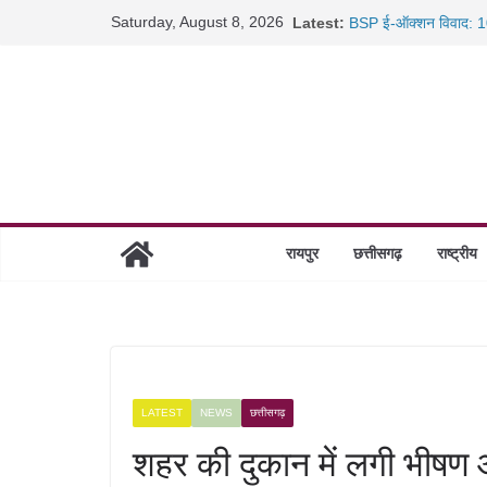
Skip
Saturday, August 8, 2026
Latest:
BSP ई-ऑक्शन विवाद: 10
to
रायपुर में कल्याण ज्वेलर्
content
छत्तीसगढ़ में 1460 गोधाम 
साइबर ठगी पर दुर्ग पुलिस
रायपुर
छत्तीसगढ़
राष्ट्रीय
LATEST
NEWS
छत्तीसगढ़
शहर की दुकान में लगी भीष