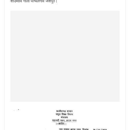
शाउमावि गाला पत्थलगांव जशपुर।