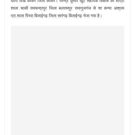
देवरी विख कांकेर जिला कांकेर। रमेन्द्र कुमार खुट सहायक शिक्षक को शाप्रा
शाला चाकी रामचन्द्रपुर जिला बलरामपुर रामानुजगंज से शा कन्या आश्रम
प्रा.शाला पिरदा बिलाईगढ़ जिला सारंगढ़ बिलाईगढ़ भेजा गया है।