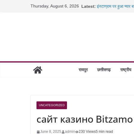
Skip
Thursday, August 6, 2026
Latest:
इंस्टाग्राम पर हुआ प्यार
to
कैबिनेट के बड़े फैसले: 5
जब डीजी जेल बने शिक्षक:
content
रायपुर स्टेशन पर 500 क
निराश्रित मवेशियों को मि
रायपुर
छत्तीसगढ़
राष्ट्रीय
UNCATEGORIZED
сайт казино Bitzamo
June 8, 2025
admin
230 Views
5 min read