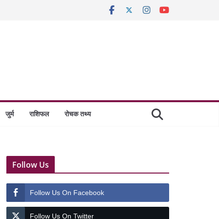
जुर्म
राशिफल
रोचक तथ्य
Follow Us
Follow Us On Facebook
Follow Us On Twitter