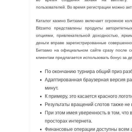
пользователей. Во время регистрации можно акт
Каталог казино Битзамо включает огромное ко
Bitzamo представлены продукты авторитетны
опциями, привлекательной доходностью, ярки
деньги вправе зарегистрированные совершеннол
Битзамо на официальном сайте сразу после с
клиентам предлагается использовать бонус за д
По окончанию турнира общий приз разб
Адаптированная браузерная версия раб
минут.
К примеру, это касается красного лого
Результаты вращений слотов также не 
При этом имея уверенность в том, что
просторах интернета.
Финансовые операции доступны всем 