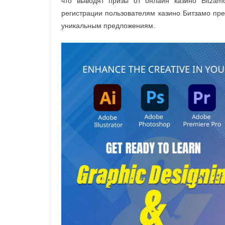
что выводят призы от онлайн казино Bitza
регистрации пользователям казино Битзамо пре
уникальным предложениям.