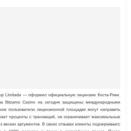
up Limitada — оформил официальную лицензию Коста-Рики.
ала Bitzamo Casino на сегодня защищены международными
ором пользователи лицензионной площадки могут направить
мает проценты с транзакций, не ограничивает максимальные
 веских аргументов. В своих отзывах клиенты подчеркивают,