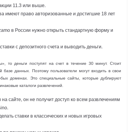
кции 11.3 или выше.
тва имеют право авторизованные и достигшие 18 лет
tzamo в России нужно открыть стандартную форму и
тавки с депозитного счета и выводить деньги.
», то деньги поступят на счет в течение 30 минут. Стоит
й базе данных. Поэтому пользователи могут входить в свои
юбых доменах. Это специальные сайты, которые дублируют
инаковые каталоги развлечений.
 на сайте, он не получит доступ ко всем развлечениям
ino.
елать ставки в классических и новых игровых