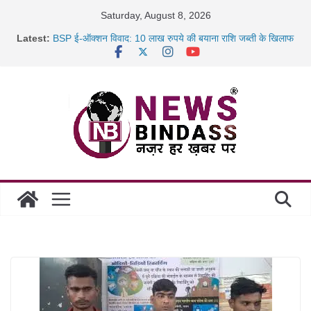
Skip
Saturday, August 8, 2026
to
Latest:
BSP ई-ऑक्शन विवाद: 10 लाख रुपये की बयाना राशि जब्ती के खिलाफ
content
रायपुर में कल्याण ज्वेलर्स में डकैती की साजिश नाकाम, दिल्ली-बिहार
छत्तीसगढ़ में 1460 गोधाम होंगे स्थापित, हर विकासखंड के 10 उत्कृष्ट
गोठानों
साइबर ठगी पर दुर्ग पुलिस का बड़ा एक्शन: 13 म्यूल बैंक खाताधारक
गिरफ्तार