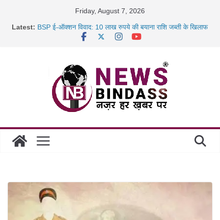
Skip
Friday, August 7, 2026
to
Latest:
BSP ई-ऑक्शन विवाद: 10 लाख रुपये की बयाना राशि जब्ती के खिलाफ
content
रायपुर में कल्याण ज्वेलर्स में डकैती की साजिश नाकाम, दिल्ली-बिहार
छत्तीसगढ़ में 1460 गोधाम होंगे स्थापित, हर विकासखंड के 10 उत्कृष्ट
गोठानों
साइबर ठगी पर दुर्ग पुलिस का बड़ा एक्शन: 13 म्यूल बैंक खाताधारक
गिरफ्तार