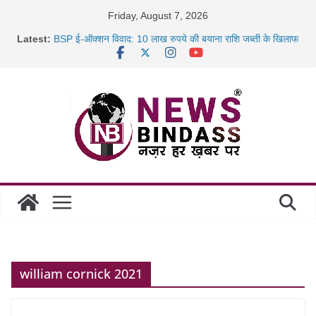
Skip
Friday, August 7, 2026
to
Latest:
BSP ई-ऑक्शन विवाद: 10 लाख रुपये की बयाना राशि जब्ती के खिलाफ
content
रायपुर में कल्याण ज्वेलर्स में डकैती की साजिश नाकाम, दिल्ली-बिहार
छत्तीसगढ़ में 1460 गोधाम होंगे स्थापित, हर विकासखंड के 10 उत्कृष्ट
गोठानों
साइबर ठगी पर दुर्ग पुलिस का बड़ा एक्शन: 13 म्यूल बैंक खाताधारक
गिरफ्तार
william cornick 2021