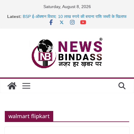
Skip
Saturday, August 8, 2026
to
Latest:
BSP ई-ऑक्शन विवाद: 10 लाख रुपये की बयाना राशि जब्ती के खिलाफ
content
रायपुर में कल्याण ज्वेलर्स में डकैती की साजिश नाकाम, दिल्ली-बिहार
छत्तीसगढ़ में 1460 गोधाम होंगे स्थापित, हर विकासखंड के 10 उत्कृष्ट
गोठानों
साइबर ठगी पर दुर्ग पुलिस का बड़ा एक्शन: 13 म्यूल बैंक खाताधारक
गिरफ्तार
walmart flipkart