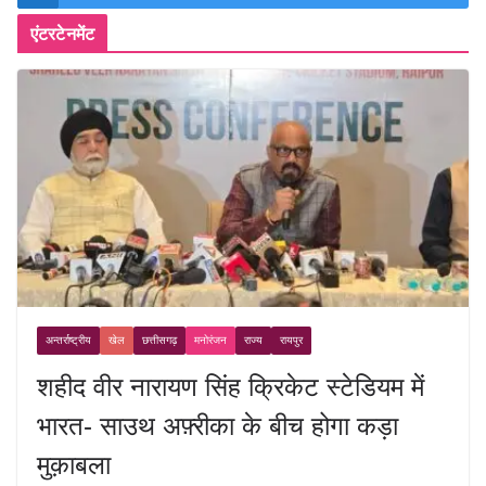
एंटरटेनमेंट
अन्तर्राष्ट्रीय
खेल
छत्तीसगढ़
मनोरंजन
राज्य
रायपुर
शहीद वीर नारायण सिंह क्रिकेट स्टेडियम में
भारत- साउथ अफ़्रीका के बीच होगा कड़ा
मुक़ाबला