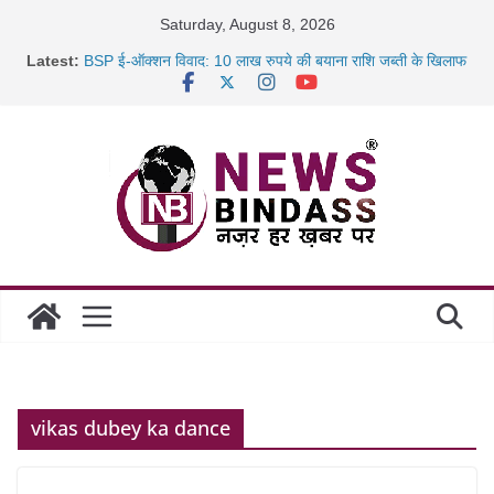
Skip
Saturday, August 8, 2026
to
Latest:
BSP ई-ऑक्शन विवाद: 10 लाख रुपये की बयाना राशि जब्ती के खिलाफ
content
रायपुर में कल्याण ज्वेलर्स में डकैती की साजिश नाकाम, दिल्ली-बिहार
छत्तीसगढ़ में 1460 गोधाम होंगे स्थापित, हर विकासखंड के 10 उत्कृष्ट
गोठानों
साइबर ठगी पर दुर्ग पुलिस का बड़ा एक्शन: 13 म्यूल बैंक खाताधारक
गिरफ्तार
vikas dubey ka dance