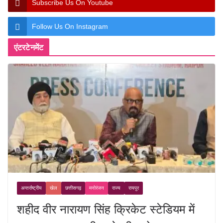
Subscribe Us On Youtube
Follow Us On Instagram
एंटरटेनमेंट
अन्तर्राष्ट्रीय
खेल
छत्तीसगढ़
मनोरंजन
राज्य
रायपुर
शहीद वीर नारायण सिंह क्रिकेट स्टेडियम में