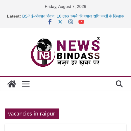
Skip
Friday, August 7, 2026
to
Latest:
BSP ई-ऑक्शन विवाद: 10 लाख रुपये की बयाना राशि जब्ती के खिलाफ
content
रायपुर में कल्याण ज्वेलर्स में डकैती की साजिश नाकाम, दिल्ली-बिहार
छत्तीसगढ़ में 1460 गोधाम होंगे स्थापित, हर विकासखंड के 10 उत्कृष्ट
गोठानों
साइबर ठगी पर दुर्ग पुलिस का बड़ा एक्शन: 13 म्यूल बैंक खाताधारक
गिरफ्तार
vacancies in raipur