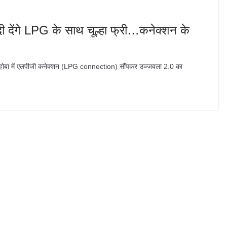
ी देंगे LPG के साथ चूल्हा फ्री…कनेक्शन के
 के महोबा में एलपीजी कनेक्शन (LPG connection) सौंपकर उज्‍जवला 2.0 का