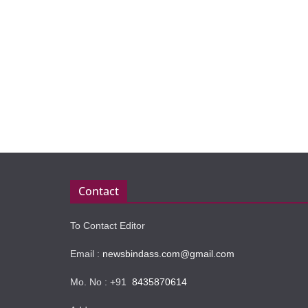
Contact
To Contact Editor
Email :
newsbindass.com@gmail.com
Mo. No : +91
8435870614