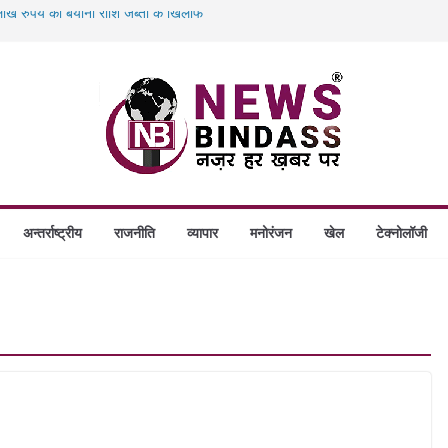
ख रुपये की बयाना राशि जब्ती के खिलाफ
ं डकैती की साजिश नाकाम, दिल्ली-बिहार
गे स्थापित, हर विकासखंड के 10 उत्कृष्ट गोठानों
बड़ा एक्शन: 13 म्यूल बैंक खाताधारक गिरफ्तार
अन्तर्राष्ट्रीय
राजनीति
व्यापार
मनोरंजन
खेल
टेक्नोलॉजी