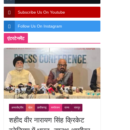
Subscribe Us On Youtube
Follow Us On Instagram
एंटरटेनमेंट
अन्तर्राष्ट्रीय
खेल
छत्तीसगढ़
मनोरंजन
राज्य
रायपुर
शहीद वीर नारायण सिंह क्रिकेट