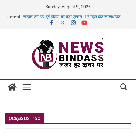
Skip
Sunday, August 9, 2026
to
Latest:
साइबर ठगी पर दुर्ग पुलिस का बड़ा एक्शन: 13 म्यूल बैंक खाताधारक
content
गिरफ्तार
छत्तीसगढ़ में शिक्षकों के तबादले की प्रक्रिया पूरी, करीब 700 शिक्षकों को
मिली
रायपुर में कल्याण ज्वेलर्स में डकैती की साजिश नाकाम, दिल्ली-बिहार
छत्तीसगढ़ में 1460 गोधाम होंगे स्थापित, हर विकासखंड के 10 उत्कृष्ट
गोठानों
pegasus nso