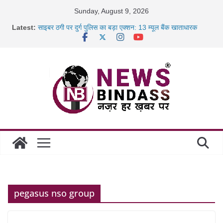
Skip
Sunday, August 9, 2026
to
Latest:
साइबर ठगी पर दुर्ग पुलिस का बड़ा एक्शन: 13 म्यूल बैंक खाताधारक
content
गिरफ्तार
छत्तीसगढ़ में शिक्षकों के तबादले की प्रक्रिया पूरी, करीब 700 शिक्षकों को
मिली
रायपुर में कल्याण ज्वेलर्स में डकैती की साजिश नाकाम, दिल्ली-बिहार
छत्तीसगढ़ में 1460 गोधाम होंगे स्थापित, हर विकासखंड के 10 उत्कृष्ट
गोठानों
pegasus nso group