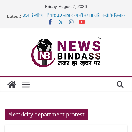
Skip
Friday, August 7, 2026
to
BSP ई-ऑक्शन विवाद: 10 लाख रुपये की बयाना राशि जब्ती के खिलाफ
Latest:
content
रायपुर में कल्याण ज्वेलर्स में डकैती की साजिश नाकाम, दिल्ली-बिहार
छत्तीसगढ़ में 1460 गोधाम होंगे स्थापित, हर विकासखंड के 10 उत्कृष्ट
गोठानों
साइबर ठगी पर दुर्ग पुलिस का बड़ा एक्शन: 13 म्यूल बैंक खाताधारक
गिरफ्तार
electricity department protest