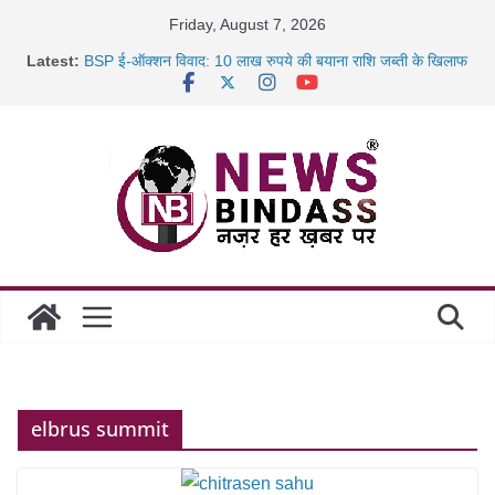
Skip
Friday, August 7, 2026
to
Latest:
BSP ई-ऑक्शन विवाद: 10 लाख रुपये की बयाना राशि जब्ती के खिलाफ
content
रायपुर में कल्याण ज्वेलर्स में डकैती की साजिश नाकाम, दिल्ली-बिहार
छत्तीसगढ़ में 1460 गोधाम होंगे स्थापित, हर विकासखंड के 10 उत्कृष्ट
गोठानों
साइबर ठगी पर दुर्ग पुलिस का बड़ा एक्शन: 13 म्यूल बैंक खाताधारक
गिरफ्तार
elbrus summit