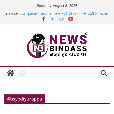
Skip
Saturday, August 8, 2026
to
Latest:
BSP ई-ऑक्शन विवाद: 10 लाख रुपये की बयाना राशि जब्ती के खिलाफ
content
रायपुर में कल्याण ज्वेलर्स में डकैती की साजिश नाकाम, दिल्ली-बिहार
छत्तीसगढ़ में 1460 गोधाम होंगे स्थापित, हर विकासखंड के 10 उत्कृष्ट
गोठानों
साइबर ठगी पर दुर्ग पुलिस का बड़ा एक्शन: 13 म्यूल बैंक खाताधारक
गिरफ्तार
#bsyediyurappa