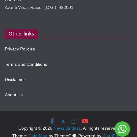
Avanti Vihar, Raipur (C.G.) 492001
Other links
Privacy Policies
Terms and Conditions
Disclaimer
About Us
Copyright © 2026
News Bindass
. All rights reserved.
Theme:
ColorMag
by ThemeGrill. Powered by
WordPress
.