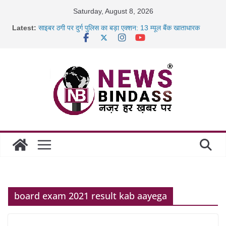
Skip
Saturday, August 8, 2026
to
Latest:
साइबर ठगी पर दुर्ग पुलिस का बड़ा एक्शन: 13 म्यूल बैंक खाताधारक
content
गिरफ्तार
छत्तीसगढ़ में शिक्षकों के तबादले की प्रक्रिया पूरी, करीब 700 शिक्षकों को
मिली
रायपुर में कल्याण ज्वेलर्स में डकैती की साजिश नाकाम, दिल्ली-बिहार
छत्तीसगढ़ में 1460 गोधाम होंगे स्थापित, हर विकासखंड के 10 उत्कृष्ट
गोठानों
board exam 2021 result kab aayega