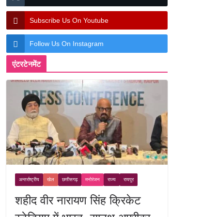
Subscribe Us On Youtube
Follow Us On Instagram
एंटरटेनमेंट
अन्तर्राष्ट्रीय
खेल
छत्तीसगढ़
मनोरंजन
राज्य
रायपुर
शहीद वीर नारायण सिंह क्रिकेट